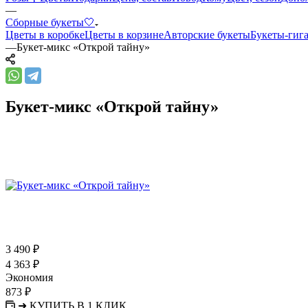
—
Сборные букеты🤍
Цветы в коробке
Цветы в корзине
Авторские букеты
Букеты-гиг
—
Букет-микс «Открой тайну»
Букет-микс «Открой тайну»
3 490
₽
4 363
₽
Экономия
873
₽
➜ КУПИТЬ В 1 КЛИК