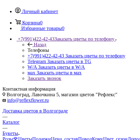
Личный кабинет
Корзина
0
Избранные товары
0
+7(991)422-42-43
Заказать цветы по телефону
Назад
Телефоны
+7(991)422-42-43
Заказать цветы по телефону
Telegram
Заказать цветы в TG
W/A
Заказать цветы в W/A
мах
Заказать цветы в мах
Заказать звонок
Контактная информация
Волгоград, Лавочкина 5, магазин цветов "Рефлекс"
info@reflexflower.ru
Доставка цветов в Волгограде
—
Каталог
—
Букеты
Розы🌹
Цветы
Подарки
Цена, состав
Повод
Кому
Цвет, сезон
Допо