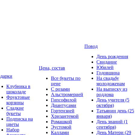
Повод
День рождения
Свидание
Юбилей
Цена, состав
Годовщина
дарки
Все букеты по
На свадьбу
цене
молодоженам
Клубника в
С розами
На выписку из
шоколаде
Альстромерией
роддома
Фруктовые
Гипсофилой
День учителя (5
корзины
Диантусами
октября)
Сладкие
Гортензией
Татьянин день (25
букеты
Хризантемой
января)
Подписка на
Ромашкой
День знаний (1
цветы
Эустомой
сентября)
Набор
Каллами
День Матери (29