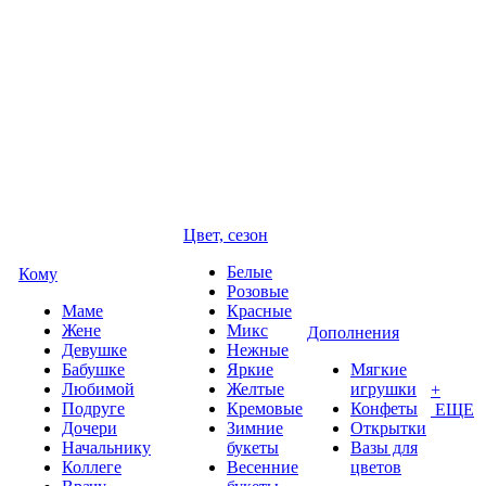
Цвет, сезон
Белые
Кому
Розовые
Маме
Красные
Жене
Микс
Дополнения
Девушке
Нежные
Бабушке
Яркие
Мягкие
Любимой
Желтые
игрушки
+
Подруге
Кремовые
Конфеты
ЕЩЕ
Дочери
Зимние
Открытки
Начальнику
букеты
Вазы для
Коллеге
Весенние
цветов