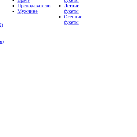
Врачу
букеты
Преподавателю
Летние
Мужчине
букеты
Осенние
букеты
2)
я)