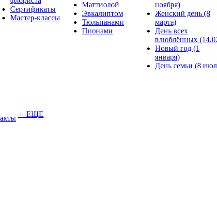
флориста
Маттиолой
ноября)
Сертификаты
Эвкалиптом
Женский день (8
Мастер-классы
Тюльпанами
марта)
Пионами
День всех
влюблённых (14.0
Новый год (1
января)
День семьи (8 июл
+ ЕЩЕ
акты