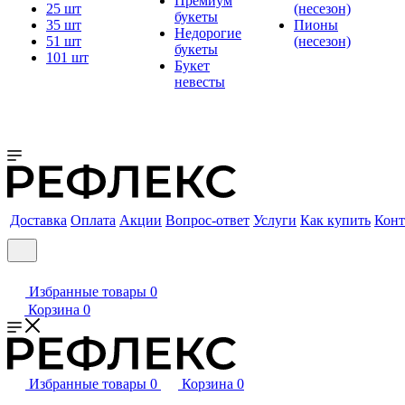
Премиум
25 шт
(несезон)
букеты
35 шт
Пионы
Недорогие
51 шт
(несезон)
букеты
101 шт
Букет
невесты
Доставка
Оплата
Акции
Вопрос-ответ
Услуги
Как купить
Конт
Избранные товары
0
Корзина
0
Избранные товары
0
Корзина
0