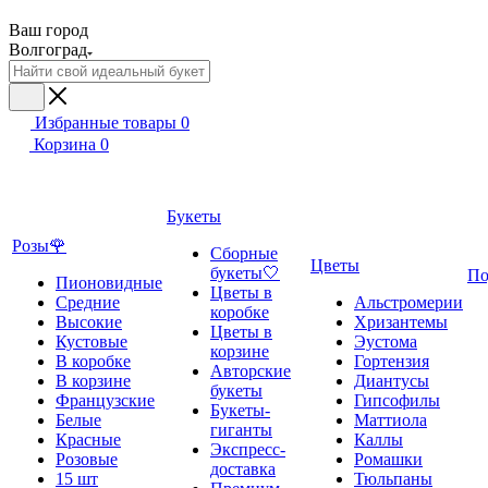
Ваш город
Волгоград
Избранные товары
0
Корзина
0
Букеты
Розы🌹
Сборные
Цветы
букеты🤍
По
Пионовидные
Цветы в
Средние
Альстромерии
коробке
Высокие
Хризантемы
Цветы в
Кустовые
Эустома
корзине
В коробке
Гортензия
Авторские
В корзине
Диантусы
букеты
Французские
Гипсофилы
Букеты-
Белые
Маттиола
гиганты
Красные
Каллы
Экспресс-
Розовые
Ромашки
доставка
15 шт
Тюльпаны