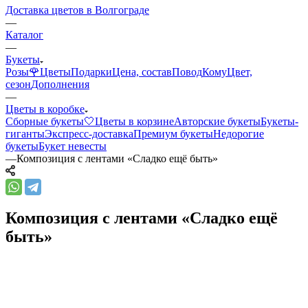
Доставка цветов в Волгограде
—
Каталог
—
Букеты
Розы🌹
Цветы
Подарки
Цена, состав
Повод
Кому
Цвет,
сезон
Дополнения
—
Цветы в коробке
Сборные букеты🤍
Цветы в корзине
Авторские букеты
Букеты-
гиганты
Экспресс-доставка
Премиум букеты
Недорогие
букеты
Букет невесты
—
Композиция с лентами «Сладко ещё быть»
Композиция с лентами «Сладко ещё
быть»