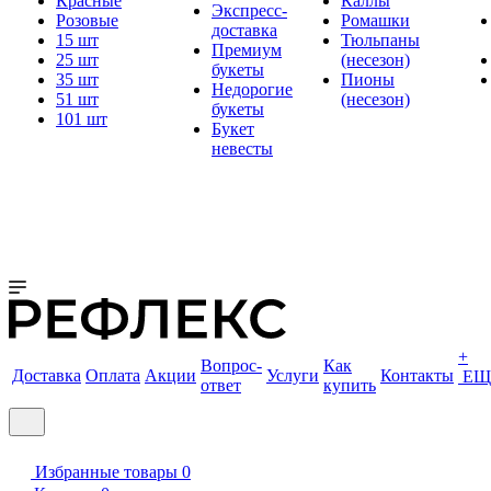
Красные
Каллы
Экспресс-
Розовые
Ромашки
доставка
15 шт
Тюльпаны
Премиум
25 шт
(несезон)
букеты
35 шт
Пионы
Недорогие
51 шт
(несезон)
букеты
101 шт
Букет
невесты
+
Вопрос-
Как
Доставка
Оплата
Акции
Услуги
Контакты
ЕЩ
ответ
купить
Избранные товары
0