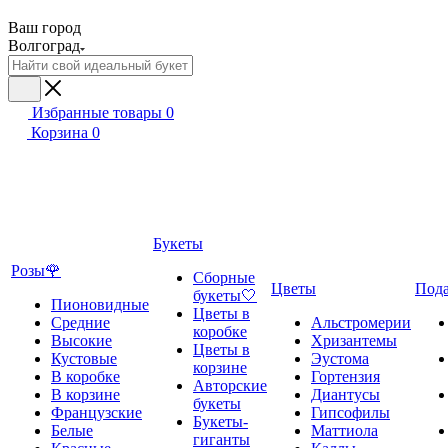
Ваш город
Волгоград
Избранные товары
0
Корзина
0
Букеты
Розы🌹
Сборные
Цветы
Под
букеты🤍
Пионовидные
Цветы в
Средние
Альстромерии
коробке
Высокие
Хризантемы
Цветы в
Кустовые
Эустома
корзине
В коробке
Гортензия
Авторские
В корзине
Диантусы
букеты
Французские
Гипсофилы
Букеты-
Белые
Маттиола
гиганты