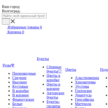
Ваш город
Волгоград
Избранные товары
0
Корзина
0
Букеты
Розы🌹
Сборные
Цветы
Под
букеты🤍
Пионовидные
Цветы в
Средние
Альстромерии
коробке
Высокие
Хризантемы
Цветы в
Кустовые
Эустома
корзине
В коробке
Гортензия
Авторские
В корзине
Диантусы
букеты
Французские
Гипсофилы
Букеты-
Белые
Маттиола
гиганты