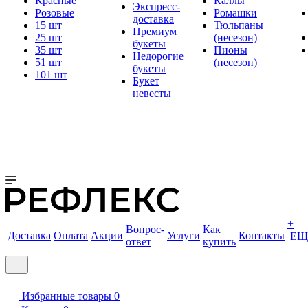
Красные
Каллы
Экспресс-
Розовые
Ромашки
доставка
15 шт
Тюльпаны
Премиум
25 шт
(несезон)
букеты
35 шт
Пионы
Недорогие
51 шт
(несезон)
букеты
101 шт
Букет
невесты
+
Вопрос-
Как
Доставка
Оплата
Акции
Услуги
Контакты
ЕЩ
ответ
купить
Избранные товары
0