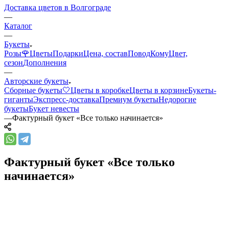
Доставка цветов в Волгограде
—
Каталог
—
Букеты
Розы🌹
Цветы
Подарки
Цена, состав
Повод
Кому
Цвет,
сезон
Дополнения
—
Авторские букеты
Сборные букеты🤍
Цветы в коробке
Цветы в корзине
Букеты-
гиганты
Экспресс-доставка
Премиум букеты
Недорогие
букеты
Букет невесты
—
Фактурный букет «Все только начинается»
Фактурный букет «Все только
начинается»